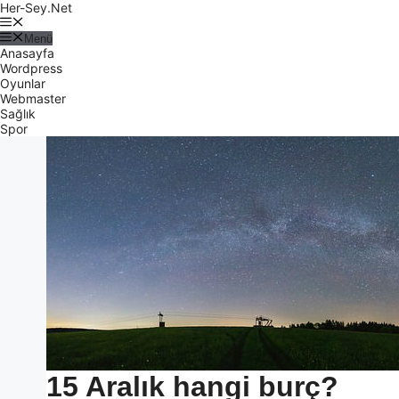
Her-Sey.Net
Menü
Anasayfa
Wordpress
Oyunlar
Webmaster
Sağlık
Spor
15 Aralık hangi burç?