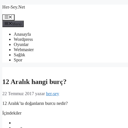
İçeriğe
Her-Sey.Net
atla
Menü
Menü
Anasayfa
Wordpress
Oyunlar
Webmaster
Sağlık
Spor
12 Aralık hangi burç?
22 Temmuz 2017
yazar
her-sey
12 Aralık’ta doğanların burcu nedir?
İçindekiler