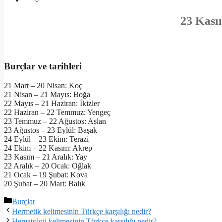
23 Kası
Burçlar ve tarihleri
21 Mart – 20 Nisan: Koç
21 Nisan – 21 Mayıs: Boğa
22 Mayıs – 21 Haziran: İkizler
22 Haziran – 22 Temmuz: Yengeç
23 Temmuz – 22 Ağustos: Aslan
23 Ağustos – 23 Eylül: Başak
24 Eylül – 23 Ekim: Terazi
24 Ekim – 22 Kasım: Akrep
23 Kasım – 21 Aralık: Yay
22 Aralık – 20 Ocak: Oğlak
21 Ocak – 19 Şubat: Kova
20 Şubat – 20 Mart: Balık
Kategoriler
Burçlar
Hermetik kelimesinin Türkçe karşılığı nedir?
Hematoloji kelimesinin Türkçe karşılığı nedir?