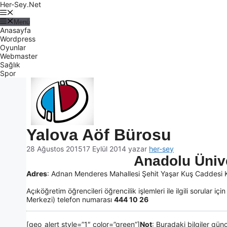
Her-Sey.Net
Menü
Anasayfa
Wordpress
Oyunlar
Webmaster
Sağlık
Spor
Yalova Aöf Bürosu
28 Ağustos 2015
17 Eylül 2014
yazar
her-sey
Anadolu Üniv
Adres
: Adnan Menderes Mahallesi Şehit Yaşar Kuş Caddesi 
Açıköğretim öğrencileri öğrencilik işlemleri ile ilgili sorular i
Merkezi) telefon numarası
444 10 26
[geo_alert style=”1″ color=”green”]
Not
: Buradaki bilgiler günce