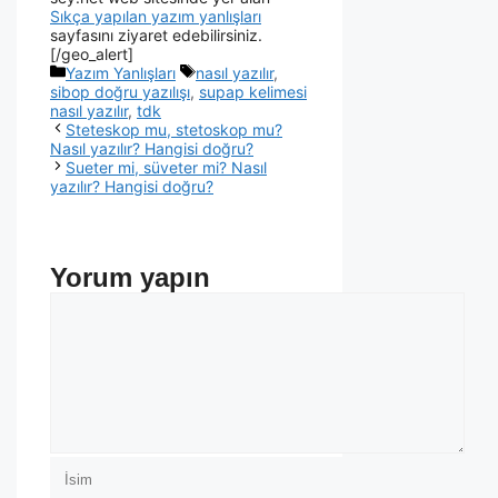
Sıkça yapılan yazım yanlışları
sayfasını ziyaret edebilirsiniz.
[/geo_alert]
Yazım Yanlışları
nasıl yazılır
,
sibop doğru yazılışı
,
supap kelimesi
nasıl yazılır
,
tdk
Steteskop mu, stetoskop mu?
Nasıl yazılır? Hangisi doğru?
Sueter mi, süveter mi? Nasıl
yazılır? Hangisi doğru?
Yorum yapın