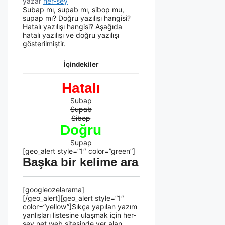
yazar
her-sey
Subap mı, supab mı, sibop mu,
supap mı? Doğru yazılışı hangisi?
Hatalı yazılışı hangisi? Aşağıda
hatalı yazılışı ve doğru yazılışı
gösterilmiştir.
İçindekiler
Hatalı
Subap
Supab
Sibop
Doğru
Supap
[geo_alert style=”1″ color=”green”]
Başka bir kelime ara
[googleozelarama]
[/geo_alert][geo_alert style=”1″
color=”yellow”]Sıkça yapılan yazım
yanlışları listesine ulaşmak için her-
sey.net web sitesinde yer alan