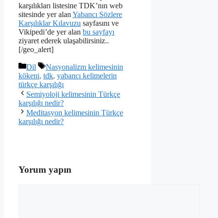
karşılıkları listesine TDK’nın web
sitesinde yer alan
Yabancı Sözlere
Karşılıklar Kılavuzu
sayfasını ve
Vikipedi’de yer alan
bu sayfayı
ziyaret ederek ulaşabilirsiniz..
[/geo_alert]
Kategoriler
Etiketler
Dil
Nasyonalizm kelimesinin
kökeni
,
tdk
,
yabancı kelimelerin
türkçe karşılığı
Semiyoloji kelimesinin Türkçe
karşılığı nedir?
Meditasyon kelimesinin Türkçe
karşılığı nedir?
Yorum yapın
Yorum