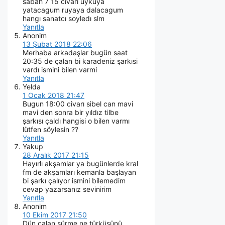
sabah 7 15 cıvarı uykuya
yatacagum ruyaya dalacagum
hangı sanatcı soyledı slm
Yanıtla
Anonim
13 Şubat 2018 22:06
Merhaba arkadaşlar bugün saat
20:35 de çalan bi karadeniz şarkısi
vardı ismini bilen varmi
Yanıtla
Yelda
1 Ocak 2018 21:47
Bugun 18:00 civarı sibel can mavi
mavi den sonra bir yıldız tilbe
şarkısı çaldı hangisi o bilen varmı
lütfen söylesin ??
Yanıtla
Yakup
28 Aralık 2017 21:15
Hayırlı akşamlar ya bugünlerde kral
fm de akşamları kemanla başlayan
bi şarkı çalıyor ismini bilemedim
cevap yazarsanız sevinirim
Yanıtla
Anonim
10 Ekim 2017 21:50
Dün çalan sürme ne türküsünü