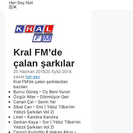
Her-Sey.Net
Kral FM’de
çalan şarkılar
25 Haziran 2018
20 Eylül 2014
yazar
her-sey
Kral FM’de çalan şarkılardan
bazıları
Burcu Güneş – Oy Beni Vurun
Özgür Alter – Dönmüyor Geri
Canan Çal – Sevin Yar
Sibel Can – Emi ( Yıldız Tilbe’nin
Yıldızlı Şarkıları Vol 2)
Linet – Kandıra Kandıra
Serkan Kaya – Sor ( Yıldız Tilbe’nin
Yıldızlı Şarkıları Vol 2)
Cengiz Kurtoğlu & Hakan Altun –