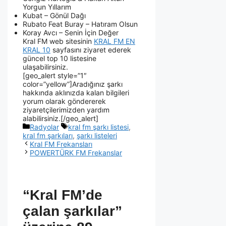
Yorgun Yıllarım
Kubat – Gönül Dağı
Rubato Feat Buray – Hatıram Olsun
Koray Avcı – Senin İçin Değer
Kral FM web sitesinin
KRAL FM EN
KRAL 10
sayfasını ziyaret ederek
güncel top 10 listesine
ulaşabilirsiniz.
[geo_alert style=”1″
color=”yellow”]Aradığınız şarkı
hakkında aklınızda kalan bilgileri
yorum olarak göndererek
ziyaretçilerimizden yardım
alabilirsiniz.[/geo_alert]
Radyolar
kral fm şarkı listesi
,
kral fm şarkıları
,
şarkı listeleri
Kral FM Frekansları
POWERTÜRK FM Frekanslar
“Kral FM’de
çalan şarkılar”