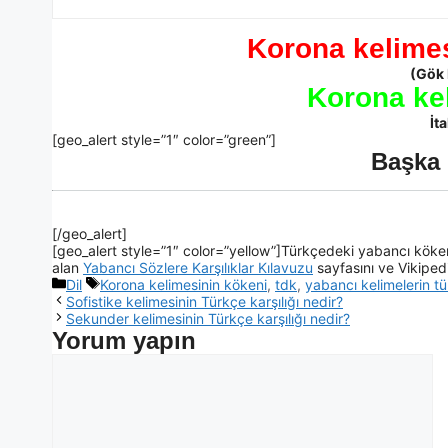
Korona kelimes
(Gök 
Korona ke
İt
[geo_alert style=”1″ color=”green”]
Başka 
[/geo_alert]
[geo_alert style=”1″ color=”yellow”]Türkçedeki yabancı kökenl
alan
Yabancı Sözlere Karşılıklar Kılavuzu
sayfasını ve Vikiped
Dil
Korona kelimesinin kökeni
,
tdk
,
yabancı kelimelerin tü
Sofistike kelimesinin Türkçe karşılığı nedir?
Sekunder kelimesinin Türkçe karşılığı nedir?
Yorum yapın