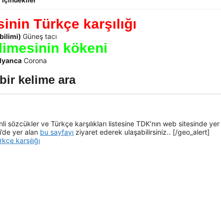
İçindekiler
inin Türkçe karşılığı
bilimi)
Güneş tacı
limesinin kökeni
alyanca
Corona
bir kelime ara
i sözcükler ve Türkçe karşılıkları listesine TDK’nın web sitesinde yer
i’de yer alan
bu sayfayı
ziyaret ederek ulaşabilirsiniz.. [/geo_alert]
rkçe karşılığı