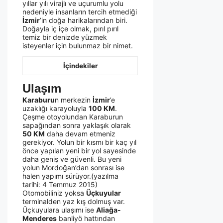
yıllar yılı virajlı ve uçurumlu yolu
nedeniyle insanların tercih etmediği
İzmir
’in doğa harikalarından biri.
Doğayla iç içe olmak, pırıl pırıl
temiz bir denizde yüzmek
isteyenler için bulunmaz bir nimet.
İçindekiler
Ulaşım
Karaburu
n merkezin
İzmir
’e
uzaklığı karayoluyla
100 KM
.
Çeşme otoyolundan Karaburun
sapağından sonra yaklaşık olarak
50 KM
daha devam etmeniz
gerekiyor. Yolun bir kısmı bir kaç yıl
önce yapılan yeni bir yol sayesinde
daha geniş ve güvenli. Bu yeni
yolun Mordoğan’dan sonrası ise
halen yapımı sürüyor.(yazılma
tarihi: 4 Temmuz 2015)
Otomobiliniz yoksa
Üçkuyular
terminalden yaz kış dolmuş var.
Üçkuyulara ulaşımı ise
Aliağa-
Menderes
banliyö hattından