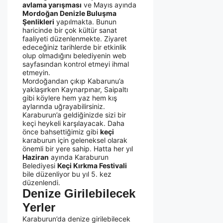
avlama yarışması
ve Mayıs ayında
Mordoğan Denizle Buluşma
Şenlikleri
yapılmakta. Bunun
haricinde bir çok kültür sanat
faaliyeti düzenlenmekte. Ziyaret
edeceğiniz tarihlerde bir etkinlik
olup olmadığını belediyenin web
sayfasından kontrol etmeyi ihmal
etmeyin.
Mordoğandan çıkıp Kabarunu’a
yaklaşırken Kaynarpınar, Saipaltı
gibi köylere hem yaz hem kış
aylarında uğrayabilirsiniz.
Karaburun’a geldiğinizde sizi bir
keçi heykeli karşılayacak. Daha
önce bahsettiğimiz gibi
keçi
karaburun için geleneksel olarak
önemli bir yere sahip. Hatta her yıl
Haziran
ayında Karaburun
Belediyesi
Keçi Kırkma Festivali
bile düzenliyor bu yıl 5. kez
düzenlendi.
Denize Girilebilecek
Yerler
Karaburun’da denize girilebilecek