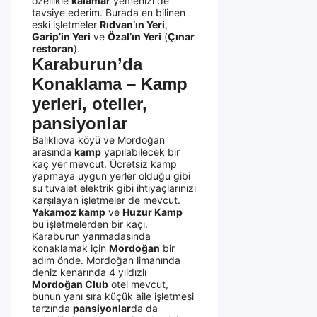
özellikle
kalamar
yemenizi de
tavsiye ederim. Burada en bilinen
eski işletmeler
Rıdvan’ın Yeri
,
Garip’in Yeri
ve
Özal’ın Yeri
(
Çınar
restoran
).
Karaburun’da
Konaklama – Kamp
yerleri, oteller,
pansiyonlar
Balıklıova köyü ve Mordoğan
arasında
kamp
yapılabilecek bir
kaç yer mevcut. Ücretsiz kamp
yapmaya uygun yerler olduğu gibi
su tuvalet elektrik gibi ihtiyaçlarınızı
karşılayan işletmeler de mevcut.
Yakamoz kamp
ve
Huzur Kamp
bu işletmelerden bir kaçı.
Karaburun yarımadasında
konaklamak için
Mordoğan
bir
adım önde. Mordoğan limanında
deniz kenarında 4 yıldızlı
Mordoğan Club
otel mevcut,
bunun yanı sıra küçük aile işletmesi
tarzında
pansiyonlar
da da