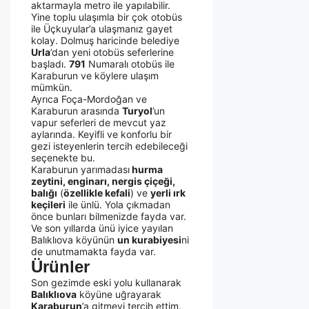
aktarmayla metro ile yapılabilir.
Yine toplu ulaşımla bir çok otobüs
ile Üçkuyular’a ulaşmanız gayet
kolay. Dolmuş haricinde belediye
Urla
’dan yeni otobüs seferlerine
başladı.
791
Numaralı otobüs ile
Karaburun ve köylere ulaşım
mümkün.
Ayrıca Foça-Mordoğan ve
Karaburun arasında
Turyol
’un
vapur seferleri de mevcut yaz
aylarında. Keyifli ve konforlu bir
gezi isteyenlerin tercih edebileceği
seçenekte bu.
Karaburun yarımadası
hurma
zeytini, enginarı, nergis çiçeği,
balığı
(
özellikle kefali
) ve
yerli ırk
keçileri
ile ünlü. Yola çıkmadan
önce bunları bilmenizde fayda var.
Ve son yıllarda ünü iyice yayılan
Balıklıova köyünün
un kurabiyesi
ni
de unutmamakta fayda var.
Ürünler
Son gezimde eski yolu kullanarak
Balıklıova
köyüne uğrayarak
Karaburun
’a gitmeyi tercih ettim.