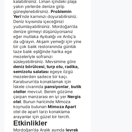
kalabilirsiniz. Liman içindeki plaja
yakın yerlerde denize girip
güneşlenebilirsiniz.
Problemin
Yeri
’nde karnınızı doyurabilirsiniz.
Deniz kıyısında içeceğinizi
yudumlayabilirsiniz. Mordoğan’da
denize girmeyi düşünüyorsanız
eğer mutlaka Ayıbalığı ve Ardıç’a
da uğrayın. Akşam yemeği için yine
bir çok balık restoranında günlük
taze balık eşliğinde harika ege
mezeleriyle sofranızı
süsleyebilirsiniz. Mevsimine göre
deniz börülcesi, turp otu, radika,
semizotu salatası
egeye özgü
mezelerden sadece bir kaçı.
Karaburun’da konaklamak için
İskele civarında
pansiyonlar
,
butik
oteller
mevcut. Benim gözüme
çarpan manzarası en iyi yer
Nergis
otel
. Bunun haricinde Mimoza
koynuda bulunan
Mimoza Apart
otel de apart tarzı konaklama
arayanlar için güzel bir tercih.
Etkinlikler
Mordoğan’da Aralık ayında
levrek