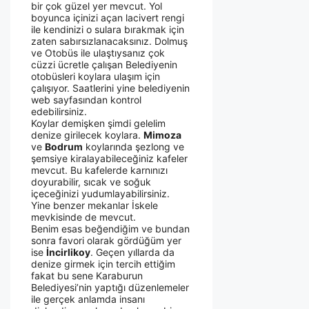
bir çok güzel yer mevcut. Yol
boyunca içinizi açan lacivert rengi
ile kendinizi o sulara bırakmak için
zaten sabırsızlanacaksınız. Dolmuş
ve Otobüs ile ulaştıysanız çok
cüzzi ücretle çalışan Belediyenin
otobüsleri koylara ulaşım için
çalışıyor. Saatlerini yine belediyenin
web sayfasından kontrol
edebilirsiniz.
Koylar demişken şimdi gelelim
denize girilecek koylara.
Mimoza
ve
Bodrum
koylarında şezlong ve
şemsiye kiralayabileceğiniz kafeler
mevcut. Bu kafelerde karnınızı
doyurabilir, sıcak ve soğuk
içeceğinizi yudumlayabilirsiniz.
Yine benzer mekanlar İskele
mevkisinde de mevcut.
Benim esas beğendiğim ve bundan
sonra favori olarak gördüğüm yer
ise
İncirlikoy
. Geçen yıllarda da
denize girmek için tercih ettiğim
fakat bu sene Karaburun
Belediyesi’nin yaptığı düzenlemeler
ile gerçek anlamda insanı