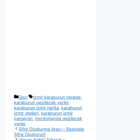
Gezi
izmir karaburun nerede
,
karaburun gezilecek yerler
,
karaburun izmir harita
,
karaburun
izmir otelleri
,
karaburun izmir
pansiyon
,
mordoğanda gezilecek
yerler
Şifre Oluşturma Aracı – Rastgele
Şifre Oluşturun!
“Yavaş Şehir” Sığacık –