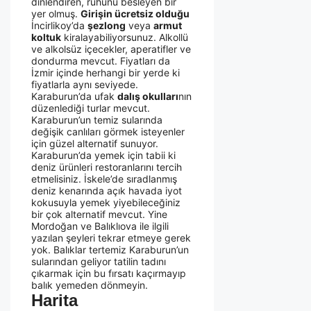
dinlendiren, ruhunu besleyen bir
yer olmuş.
Girişin ücretsiz olduğu
İncirlikoy’da
şezlong
veya
armut
koltuk
kiralayabiliyorsunuz. Alkollü
ve alkolsüz içecekler, aperatifler ve
dondurma mevcut. Fiyatları da
İzmir içinde herhangi bir yerde ki
fiyatlarla aynı seviyede.
Karaburun’da ufak
dalış okulları
nın
düzenlediği turlar mevcut.
Karaburun’un temiz sularında
değişik canlıları görmek isteyenler
için güzel alternatif sunuyor.
Karaburun’da yemek için tabii ki
deniz ürünleri restoranlarını tercih
etmelisiniz. İskele’de sıradlanmış
deniz kenarında açık havada iyot
kokusuyla yemek yiyebileceğiniz
bir çok alternatif mevcut. Yine
Mordoğan ve Balıklıova ile ilgili
yazılan şeyleri tekrar etmeye gerek
yok. Balıklar tertemiz Karaburun’un
sularından geliyor tatilin tadını
çıkarmak için bu fırsatı kaçırmayıp
balık yemeden dönmeyin.
Harita