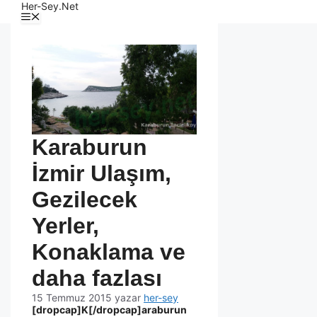
Her-Sey.Net
Karaburun
İzmir Ulaşım,
Gezilecek
Yerler,
Konaklama ve
daha fazlası
15 Temmuz 2015
yazar
her-sey
[dropcap]K[/dropcap]araburun