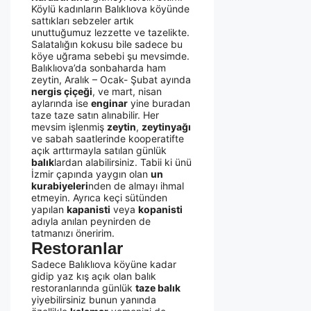
Köylü kadınların Balıklıova köyünde
sattıkları sebzeler artık
unuttuğumuz lezzette ve tazelikte.
Salatalığın kokusu bile sadece bu
köye uğrama sebebi şu mevsimde.
Balıklıova’da sonbaharda ham
zeytin, Aralık – Ocak- Şubat ayında
nergis çiçeği
, ve mart, nisan
aylarında ise
enginar
yine buradan
taze taze satın alınabilir. Her
mevsim işlenmiş
zeytin
,
zeytinyağı
ve sabah saatlerinde kooperatifte
açık arttırmayla satılan günlük
balık
lardan alabilirsiniz. Tabii ki ünü
İzmir çapında yaygın olan
un
kurabiyeleri
nden de almayı ihmal
etmeyin. Ayrıca keçi sütünden
yapılan
kapanisti
veya
kopanisti
adıyla anılan peynirden de
tatmanızı öneririm.
Restoranlar
Sadece Balıklıova köyüne kadar
gidip yaz kış açık olan balık
restoranlarında günlük
taze balık
yiyebilirsiniz bunun yanında