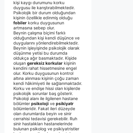
kişi kaygı durumunu korku
duygusu ile karıştırabilmektedir.
Psikolojik bir durum olduğundan
kişinin özellikle edinmiş olduğu
fobiler
korku duygusunun
artmasına sebep olur.
Beynin çalışma biçimi farklı
olduğundan kişi kendi düşünce ve
duygularını yönlendirebilmektedir.
Beynin işleyişinde psikolojik olarak
düşünme yetisi bu durumda
oldukça ağır basmaktadır. Kişide
oluşan
gereksiz korkular
kişinin
kendini rahat hissetmesine engel
olur. Korku duygusunun kontrol
altına alınması kişinin çoğu zaman
kendi hâkimiyeti ile sağlanmaktadır.
Korku ve endişe hissi olan kişilerde
psikolojik sorunlar baş gösterir.
Psikoloji alanı ile ilgilenen hastane
bölümler
psikoloji
ve
psikiyatr
bölümleridir. Fakat ileri düzeyde
olan durumlarda beyin ve sinir
cerrahisi tedavisi gerekebilir. Ruh
sinir hastalıkları hastanelerinde
bulunan psikolog ve psikiyatristler