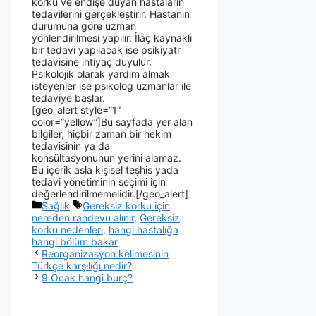
korku ve endişe duyan hastaların
tedavilerini gerçekleştirir. Hastanın
durumuna göre uzman
yönlendirilmesi yapılır. İlaç kaynaklı
bir tedavi yapılacak ise psikiyatr
tedavisine ihtiyaç duyulur.
Psikolojik olarak yardım almak
isteyenler ise psikolog uzmanlar ile
tedaviye başlar.
[geo_alert style=”1″
color=”yellow”]Bu sayfada yer alan
bilgiler, hiçbir zaman bir hekim
tedavisinin ya da
konsültasyonunun yerini alamaz.
Bu içerik asla kişisel teşhis yada
tedavi yönetiminin seçimi için
değerlendirilmemelidir.[/geo_alert]
Sağlık
Gereksiz korku için
nereden randevu alınır
,
Gereksiz
korku nedenleri
,
hangi hastalığa
hangi bölüm bakar
Reorganizasyon kelimesinin
Türkçe karşılığı nedir?
9 Ocak hangi burç?