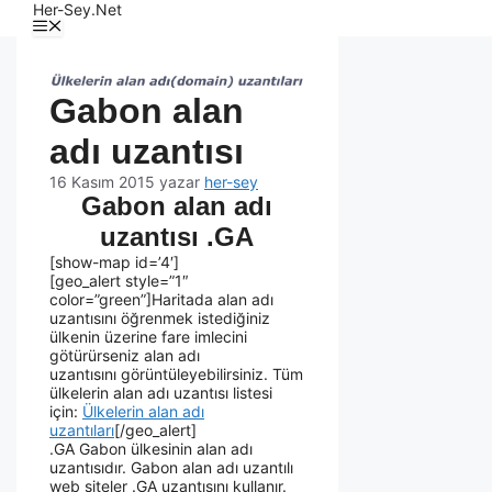
Her-Sey.Net
Gabon alan
adı uzantısı
16 Kasım 2015
yazar
her-sey
Gabon alan adı
uzantısı .GA
[show-map id=’4′]
[geo_alert style=”1″
color=”green”]Haritada alan adı
uzantısını öğrenmek istediğiniz
ülkenin üzerine fare imlecini
götürürseniz alan adı
uzantısını görüntüleyebilirsiniz. Tüm
ülkelerin alan adı uzantısı listesi
için:
Ülkelerin alan adı
uzantıları
[/geo_alert]
.GA Gabon ülkesinin alan adı
uzantısıdır. Gabon alan adı uzantılı
web siteler .GA uzantısını kullanır.