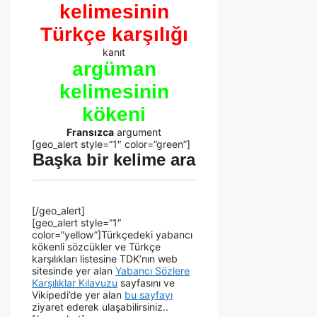
kelimesinin
Türkçe karşılığı
kanıt
argüman
kelimesinin
kökeni
Fransızca
argument
[geo_alert style=”1″ color=”green”]
Başka bir kelime ara
[/geo_alert]
[geo_alert style=”1″
color=”yellow”]Türkçedeki yabancı
kökenli sözcükler ve Türkçe
karşılıkları listesine TDK’nın web
sitesinde yer alan
Yabancı Sözlere
Karşılıklar Kılavuzu
sayfasını ve
Vikipedi’de yer alan
bu sayfayı
ziyaret ederek ulaşabilirsiniz..