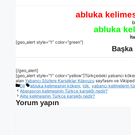
abluka kelimes
(
abluka ke
İt
[geo_alert style=”1″ color=”green”]
Başka 
[/geo_alert]
[geo_alert style=”1″ color=”yellow”]Türkçedeki yabancı kökenl
alan
Yabancı Sözlere Karşılıklar Kılavuzu
sayfasını ve Vikiped
Dil
abluka kelimesinin kökeni
,
tdk
,
yabancı kelimelerin tür
Aberasyon kelimesinin Türkçe karşılığı nedir?
Ajite kelimesinin Türkçe karşılığı nedir?
Yorum yapın