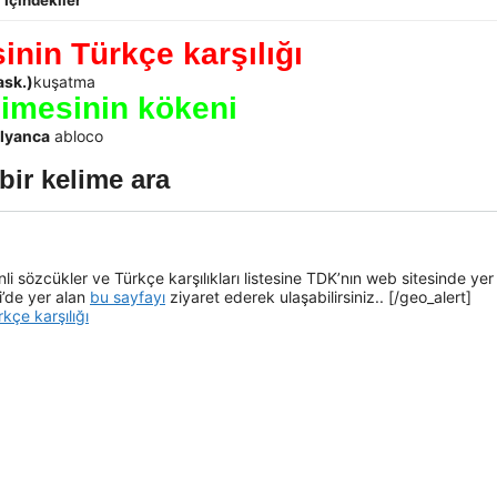
İçindekiler
inin Türkçe karşılığı
ask.)
kuşatma
limesinin kökeni
alyanca
abloco
bir kelime ara
i sözcükler ve Türkçe karşılıkları listesine TDK’nın web sitesinde yer
i’de yer alan
bu sayfayı
ziyaret ederek ulaşabilirsiniz.. [/geo_alert]
kçe karşılığı